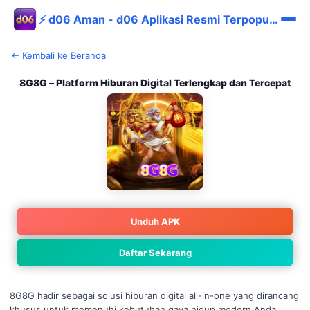
⚡ d06 Aman - d06 Aplikasi Resmi Terpopuler
← Kembali ke Beranda
8G8G – Platform Hiburan Digital Terlengkap dan Tercepat
Unduh APK
Daftar Sekarang
8G8G hadir sebagai solusi hiburan digital all-in-one yang dirancang
khusus untuk memenuhi kebutuhan gaya hidup modern Anda.