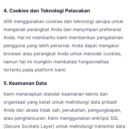
4. Cookies dan Teknologi Pelacakan
d06 menggunakan cookies dan teknologi serupa untuk
mengenali perangkat Anda dan menyimpan preferensi
Anda. Hal ini membantu kami memberikan pengalaman
pengguna yang lebih personal. Anda dapat mengatur
browser atau perangkat Anda untuk menolak cookies,
namun hal ini mungkin membatasi fungsionalitas
tertentu pada platform kami.
5. Keamanan Data
Kami menerapkan standar keamanan teknis dan
organisasi yang ketat untuk melindungi data pribadi
Anda dari akses tidak sah, perubahan, pengungkapan,
atau penghancuran. Kami menggunakan enkripsi SSL
(Secure Sockets Layer) untuk melindungi transmisi data