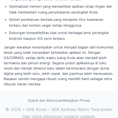
Optimalisasi memori yang memastikan aplikasi tetap ringan dan
tidak membebani ruang penyimpanan perangkat Anda.
Sistem pembaruan berkala yang menjamin fitur keamanan
terbaru dan konten segar setiap minggunya.
Dukungan kompatibilitas luas untuk berbagai jenis perangkat
Android maupun iOS versi terbaru.
Jangan lewatkan kesempatan untuk menjadi bagian dari komunitas
besar yang telah merasakan kehebatan aplikasi ini. Dengan
GACORMAX, setiap detik waktu luang Anda akan menjadi lebih
bermakna dan penuh energi. Segera unduh aplikasinya di toko
resmi dan nikmati dimensi baru dalam berinteraksi dengan dunia
digital yang lebih seru, lebih cepat, dan pastinya lebih memuaskan.
Rasakan sendiri mengapa ribuan orang memilih kami sebagai mitra
hiburan harian mereka.
Syarat dan Ketentuan
Kebijakan Privasi
© 2026 ⚡ d06 Aman - d06 Aplikasi Resmi Terpopuler.
Hak cipta dilindungi undang-undang.