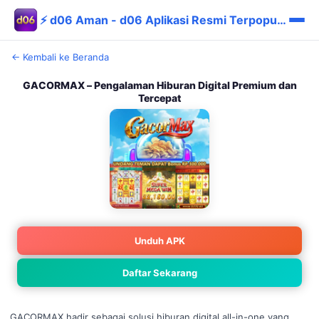
⚡ d06 Aman - d06 Aplikasi Resmi Terpopuler
← Kembali ke Beranda
GACORMAX – Pengalaman Hiburan Digital Premium dan
Tercepat
Unduh APK
Daftar Sekarang
GACORMAX hadir sebagai solusi hiburan digital all-in-one yang